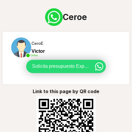
Ceroe
CeroE
Victor
Online
Solicita presupuesto Express
Link to this page by QR code