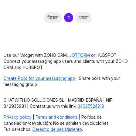
(current)
पिछला
1
अगला
Use our Widget with ZOHO CRM,
JOTFORM
or HUBSPOT -
Connect your messaging app users and clients with your ZOHO
CRM and HUBSPOT
Create Polls for your messaging app
| Share polls with your
messaging group
CHATWITH.IO SOLUCIONES SL | MADRID-ESPAÑA | NIF:
B42935981 | Contact us with this link:
34627524218
Privacy policy
|
Terms and conditions
| Política de
cancelación/devolución: No se admiten devoluciones.
Tus derechos:
Derecho de desistimiento
.