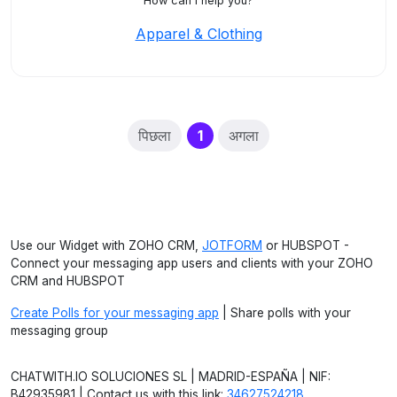
How can I help you?
Apparel & Clothing
(current)
पिछला
1
अगला
Use our Widget with ZOHO CRM,
JOTFORM
or HUBSPOT -
Connect your messaging app users and clients with your ZOHO
CRM and HUBSPOT
Create Polls for your messaging app
| Share polls with your
messaging group
CHATWITH.IO SOLUCIONES SL | MADRID-ESPAÑA | NIF:
B42935981 | Contact us with this link:
34627524218