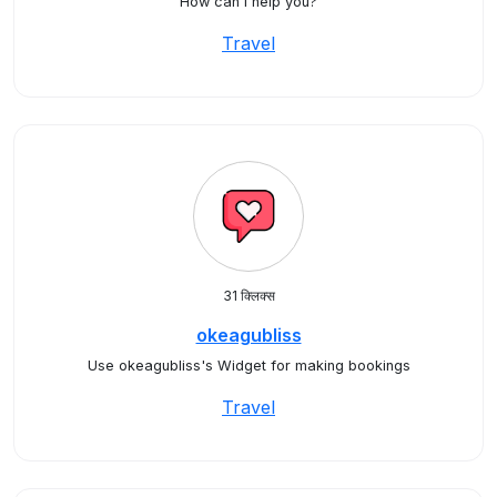
How can I help you?
Travel
31 क्लिक्स
okeagubliss
Use okeagubliss's Widget for making bookings
Travel