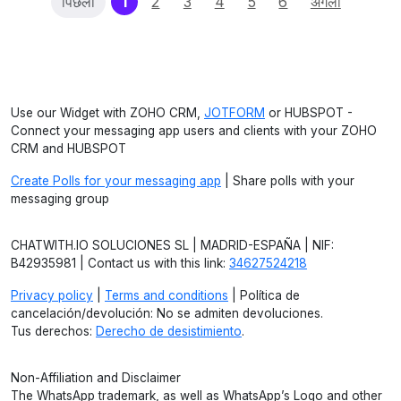
(current)
पिछला
1
2
3
4
5
6
अगला
Use our Widget with ZOHO CRM,
JOTFORM
or HUBSPOT -
Connect your messaging app users and clients with your ZOHO
CRM and HUBSPOT
Create Polls for your messaging app
| Share polls with your
messaging group
CHATWITH.IO SOLUCIONES SL | MADRID-ESPAÑA | NIF:
B42935981 | Contact us with this link:
34627524218
Privacy policy
|
Terms and conditions
| Política de
cancelación/devolución: No se admiten devoluciones.
Tus derechos:
Derecho de desistimiento
.
Non-Affiliation and Disclaimer
The WhatsApp trademark, as well as WhatsApp’s Logo and other