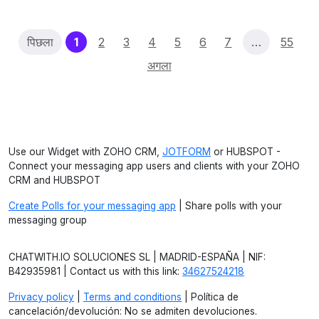
(current)
पिछला
1
2
3
4
5
6
7
…
55
अगला
Use our Widget with ZOHO CRM,
JOTFORM
or HUBSPOT -
Connect your messaging app users and clients with your ZOHO
CRM and HUBSPOT
Create Polls for your messaging app
| Share polls with your
messaging group
CHATWITH.IO SOLUCIONES SL | MADRID-ESPAÑA | NIF:
B42935981 | Contact us with this link:
34627524218
Privacy policy
|
Terms and conditions
| Política de
cancelación/devolución: No se admiten devoluciones.