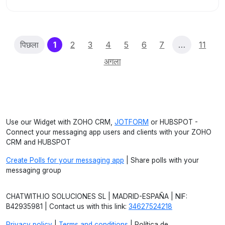
(current)
पिछला
1
2
3
4
5
6
7
…
11
अगला
Use our Widget with ZOHO CRM,
JOTFORM
or HUBSPOT -
Connect your messaging app users and clients with your ZOHO
CRM and HUBSPOT
Create Polls for your messaging app
| Share polls with your
messaging group
CHATWITH.IO SOLUCIONES SL | MADRID-ESPAÑA | NIF:
B42935981 | Contact us with this link:
34627524218
Privacy policy
|
Terms and conditions
| Política de