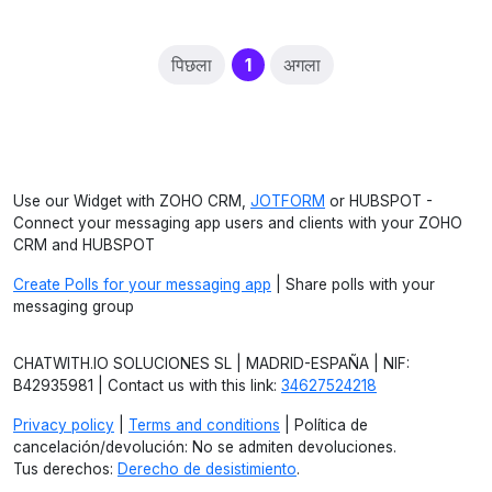
(current)
पिछला
1
अगला
Use our Widget with ZOHO CRM,
JOTFORM
or HUBSPOT -
Connect your messaging app users and clients with your ZOHO
CRM and HUBSPOT
Create Polls for your messaging app
| Share polls with your
messaging group
CHATWITH.IO SOLUCIONES SL | MADRID-ESPAÑA | NIF:
B42935981 | Contact us with this link:
34627524218
Privacy policy
|
Terms and conditions
| Política de
cancelación/devolución: No se admiten devoluciones.
Tus derechos:
Derecho de desistimiento
.