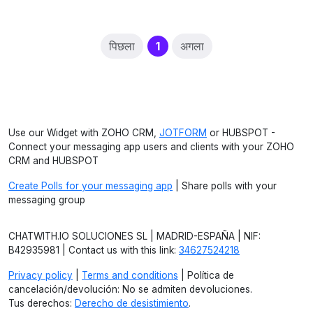
(current)
पिछला
1
अगला
Use our Widget with ZOHO CRM,
JOTFORM
or HUBSPOT -
Connect your messaging app users and clients with your ZOHO
CRM and HUBSPOT
Create Polls for your messaging app
| Share polls with your
messaging group
CHATWITH.IO SOLUCIONES SL | MADRID-ESPAÑA | NIF:
B42935981 | Contact us with this link:
34627524218
Privacy policy
|
Terms and conditions
| Política de
cancelación/devolución: No se admiten devoluciones.
Tus derechos:
Derecho de desistimiento
.