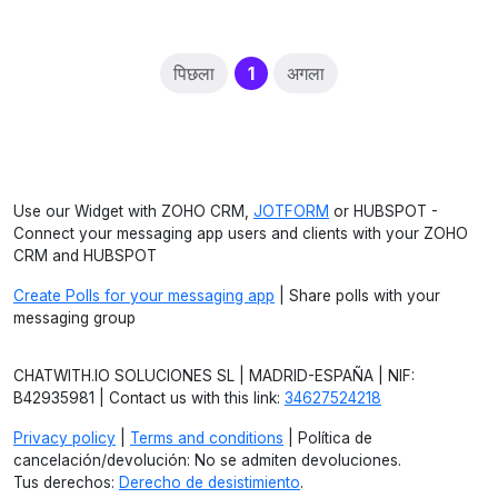
(current)
पिछला
1
अगला
Use our Widget with ZOHO CRM,
JOTFORM
or HUBSPOT -
Connect your messaging app users and clients with your ZOHO
CRM and HUBSPOT
Create Polls for your messaging app
| Share polls with your
messaging group
CHATWITH.IO SOLUCIONES SL | MADRID-ESPAÑA | NIF:
B42935981 | Contact us with this link:
34627524218
Privacy policy
|
Terms and conditions
| Política de
cancelación/devolución: No se admiten devoluciones.
Tus derechos:
Derecho de desistimiento
.